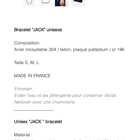
Bracelet "JACK" unisexe
Composition:
Acier inoxydable 304 / laiton, plaqué palladium / or 18k
Taille S, M, L
MADE IN FRANCE
Entretien :
Eviter l'eau et les détergents pour conserver l'éclat.
Nettoyer avec une chamoisine
__________________
Unisex “JACK ” bracelet
Material :