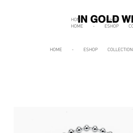
HOME
-
ESHOP
C
HOME
-
ESHOP
C
HOME
-
ESHOP
COLLECTIO