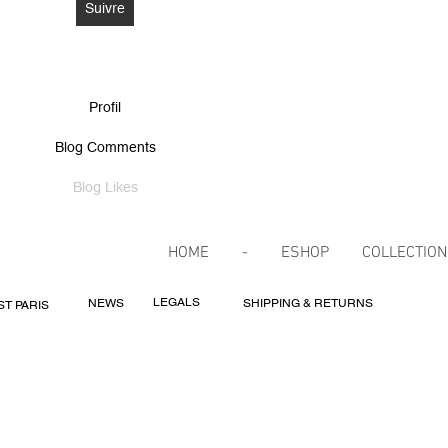
Suivre
Profil
Blog Comments
Blog Likes
HOME
-
ESHOP
COLLECTIO
LEGALS
NEWS
SHIPPING & RETURNS
ST PARIS